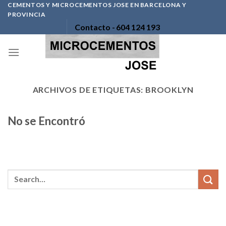
Skip
CEMENTOS Y MICROCEMENTOS JOSE EN BARCELONA Y
PROVINCIA
to
Contacto -
604 124 193
content
ARCHIVOS DE ETIQUETAS:
BROOKLYN
No se Encontró
Parece que no podemos encontrar lo que busca. Quizás
la opción Buscar pueda ayudarle.
ABOUT