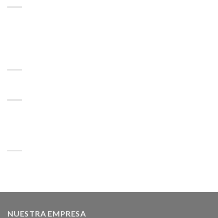
Lorem ipsum dolor sit amet, consectetuer adipiscing
elit, sed diam nonummy nibh euismod tincidunt.
RECENT COMMENTS
CATEGORÍAS
No hay categorías
ARCHIVOS
NUESTRA EMPRESA